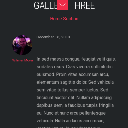
GALLERY THREE
Skip
Toggle
to
Footer
Home Section
content
December 16, 2013
In sed massa congue, feugiat velit quis,
Wilmer Moya
sodales risus. Cras viverra sollicitudin
euismod. Proin vitae accumsan arcu,
elementum sagittis dolor. Sed vehicula
sem vitae tellus semper luctus. Sed
tincidunt auctor elit. Nullam adipiscing
dapibus sem, a faucibus turpis fringilla
eu. Nunc et nunc arcu pellentesque
vehicula. Nulla ac lacus accumsan,