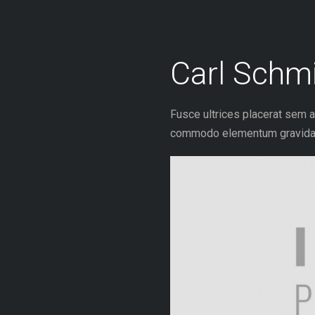
Skip
to
content
Carl Schm
Fusce ultrices placerat sem 
commodo elementum gravida. Vi