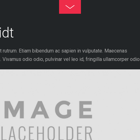
Toggle
Footer
idt
at rutrum. Etiam bibendum ac sapien in vulputate. Maecenas
vamus odio odio, pulvinar vel leo id, fringilla ullamcorper odio